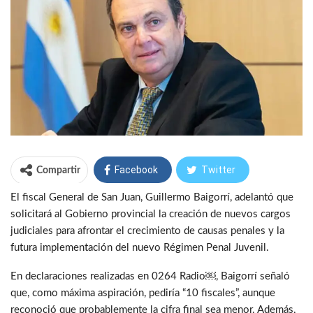
Facebook
Twitter
Compartir
El fiscal General de San Juan, Guillermo Baigorrí, adelantó que
WhatsApp
Telegram
solicitará al Gobierno provincial la creación de nuevos cargos
judiciales para afrontar el crecimiento de causas penales y la
futura implementación del nuevo Régimen Penal Juvenil.
En declaraciones realizadas en 0264 Radio￼, Baigorrí señaló
que, como máxima aspiración, pediría “10 fiscales”, aunque
reconoció que probablemente la cifra final sea menor. Además,