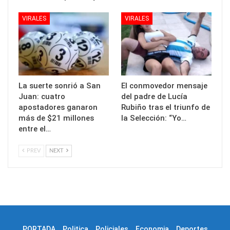
VIRALES
VIRALES
La suerte sonrió a San
El conmovedor mensaje
Juan: cuatro
del padre de Lucía
apostadores ganaron
Rubiño tras el triunfo de
más de $21 millones
la Selección: “Yo…
entre el…
PREV
NEXT
PORTADA
Politica
Policiales
Economia
Deportes