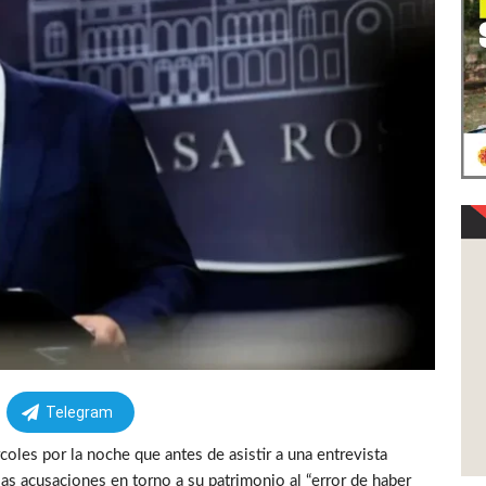
Telegram
coles por la noche que antes de asistir a una entrevista
las acusaciones en torno a su patrimonio al “error de haber