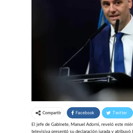
Facebook
Twitter
Compartir
El jefe de Gabinete, Manuel Adorni, reveló este miér
televisiva presentó su declaración jurada y atribuyó 