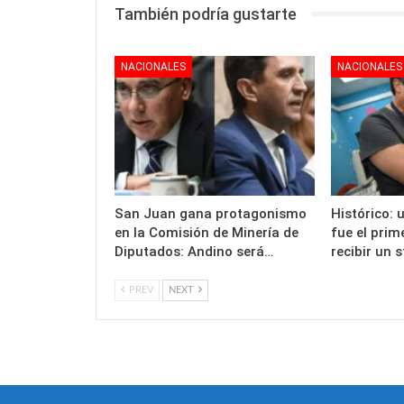
También podría gustarte
NACIONALES
NACIONALES
San Juan gana protagonismo
Histórico: 
en la Comisión de Minería de
fue el prim
Diputados: Andino será…
recibir un 
PREV
NEXT