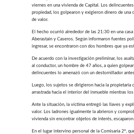
viernes en una vivienda de Capital. Los delincuente
propiedad, los golpearon y exigieron dinero de una c
de valor.
El hecho ocurrió alrededor de las 21:30 en una casa
Aberastain y Caseros. Según informaron fuentes polici
ingresar, se encontraron con dos hombres que ya est
De acuerdo con la investigación preliminar, los asal
al conductor, un hombre de 47 años, a quien golpear
delincuentes lo amenazó con un destornillador antes
Luego, los sujetos se dirigieron hacia la propietaria 
arrastrada hacia el interior del inmueble mientras los
Ante la situación, la víctima entregó las llaves y ex
valor. Los ladrones igualmente la abrieron y comprob
vivienda sin encontrar objetos de interés, escaparon 
En el lugar intervino personal de la Comisaría 2ª, que