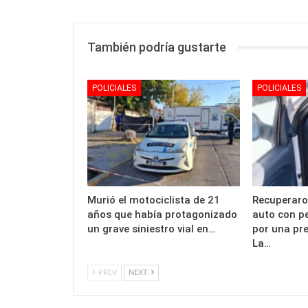
También podría gustarte
POLICIALES
POLICIALES
Murió el motociclista de 21
Recuperaro
años que había protagonizado
auto con p
un grave siniestro vial en…
por una pr
La…
PREV
NEXT