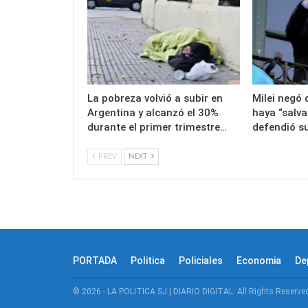
La pobreza volvió a subir en
Milei negó
Argentina y alcanzó el 30%
haya “salva
durante el primer trimestre…
defendió s
PREV
NEXT
PORTADA
Politica
Policiales
Economia
De
© 2026 - LA POLITICA SJ | DIARIO DIGITAL. All Rights Reserve