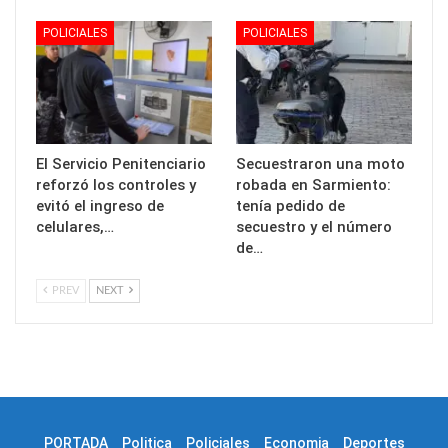
POLICIALES
POLICIALES
El Servicio Penitenciario
Secuestraron una moto
reforzó los controles y
robada en Sarmiento:
evitó el ingreso de
tenía pedido de
celulares,…
secuestro y el número
de…
PREV
NEXT
PORTADA
Politica
Policiales
Economia
Deportes