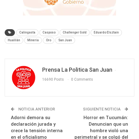
Calingasta
Casposo
Challenger Gold
Eduardo Elsztain
Hualilán
Mineria
Oro
San Juan
Prensa La Politica San Juan
16690 Posts
0 Comments
NOTICIA ANTERIOR
SIGUIENTE NOTICIA
Adorni demora su
Horror en Tucumán:
declaración jurada y
Denuncian que un
crece la tensión interna
hombre violó una
en el oficialismo
perimetral y se colgó del