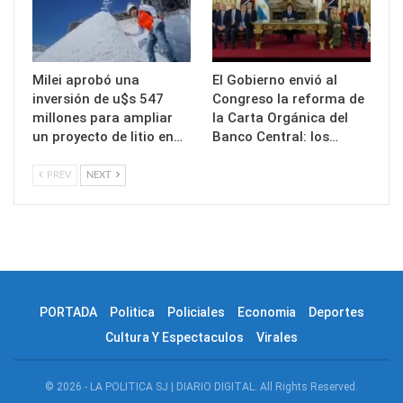
Milei aprobó una
El Gobierno envió al
inversión de u$s 547
Congreso la reforma de
millones para ampliar
la Carta Orgánica del
un proyecto de litio en…
Banco Central: los…
PREV
NEXT
PORTADA
Politica
Policiales
Economia
Deportes
Cultura Y Espectaculos
Virales
© 2026 - LA POLITICA SJ | DIARIO DIGITAL. All Rights Reserved.