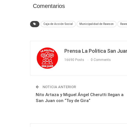
Comentarios
Caja de Acción Social
Municipalidad de Rawson
Raw
Prensa La Politica San Jua
16690 Posts
0 Comments
NOTICIA ANTERIOR
Nito Artaza y Miguel Ángel Cherutti llegan a
San Juan con “Toy de Gira”