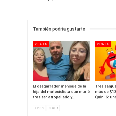
También podría gustarte
VIRALES
VIRALES
El desgarrador mensaje de la
Tres sanju
hija del motociclista que murió
más de $13 
tras ser atropellado y…
Quini 6: un
PREV
NEXT