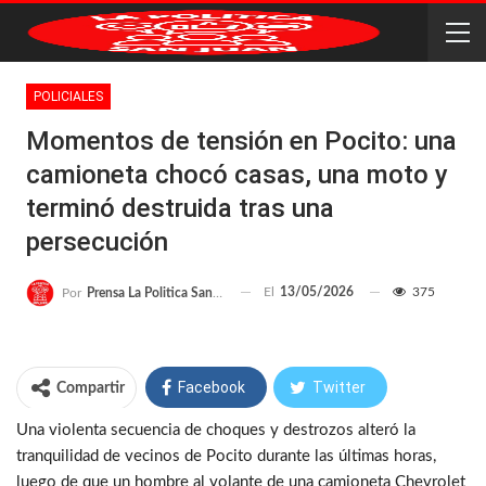
POLICIALES
Momentos de tensión en Pocito: una
camioneta chocó casas, una moto y
terminó destruida tras una
persecución
El
13/05/2026
375
Por
Prensa La Politica San Juan
Facebook
Twitter
Compartir
Una violenta secuencia de choques y destrozos alteró la
WhatsApp
Telegram
tranquilidad de vecinos de Pocito durante las últimas horas,
luego de que un hombre al volante de una camioneta Chevrolet