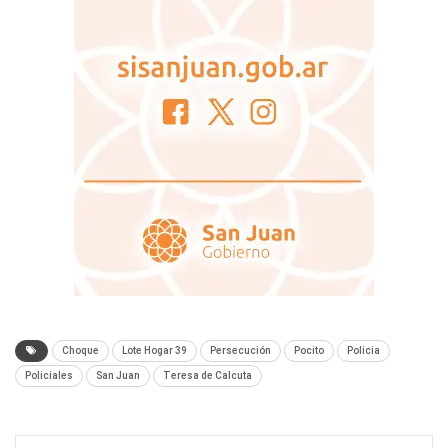
Choque
Lote Hogar 39
Persecución
Pocito
Policia
Policiales
San Juan
Teresa de Calcuta