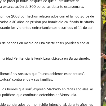
y se produjo horas después de que el presidente del
la excarcelación de 300 personas durante esta semana.
 abril de 2003 por hechos relacionados con el fallido golpe de
dos a 30 años de prisión por homicidio calificado frustrado
durante los violentos enfrentamientos ocurridos el 11 de abril
de heridos en medio de una fuerte crisis política y social
unidad Penitenciaria Fénix Lara, ubicada en Barquisimeto,
liberación y sostuvo que “nunca debieron estar presos”.
rtura” contra ellos y sus familias.
o los héroes que son”, expresó Machado en redes sociales, al
s políticos que continúan detenidos en Venezuela.
 sido condenados por homicidio intencional, durante años les