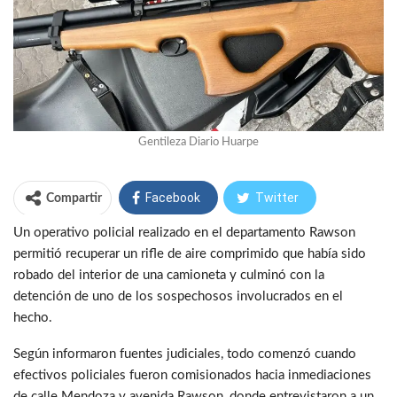
Gentileza Diario Huarpe
Facebook
Twitter
Compartir
Un operativo policial realizado en el departamento Rawson
WhatsApp
Telegram
permitió recuperar un rifle de aire comprimido que había sido
robado del interior de una camioneta y culminó con la
detención de uno de los sospechosos involucrados en el
hecho.
Según informaron fuentes judiciales, todo comenzó cuando
efectivos policiales fueron comisionados hacia inmediaciones
de calle Mendoza y avenida Rawson, donde entrevistaron a un