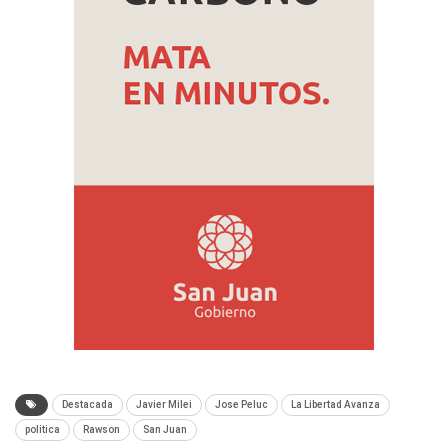
Destacada
Javier Milei
Jose Peluc
La Libertad Avanza
politica
Rawson
San Juan