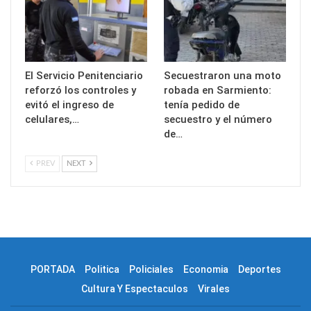
El Servicio Penitenciario
Secuestraron una moto
reforzó los controles y
robada en Sarmiento:
evitó el ingreso de
tenía pedido de
celulares,…
secuestro y el número
de…
PREV
NEXT
PORTADA
Politica
Policiales
Economia
Deportes
Cultura Y Espectaculos
Virales