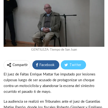
GENTILEZA: Tiempo de San Juan
Facebook
Twitter
Compartir
El juez de Faltas Enrique Mattar fue imputado por lesiones
WhatsApp
Telegram
culposas luego de ser acusado de protagonizar un choque
contra un motociclista y abandonar la escena del siniestro
ocurrido el pasado 6 de mayo.
La audiencia se realizó en Tribunales ante el juez de Garantías
Matías Parrón, donde los fiscales Roberto Ginsberg y Emiliano