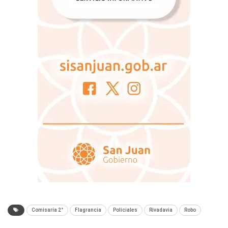
Comisaría 2°
Flagrancia
Policiales
Rivadavia
Robo