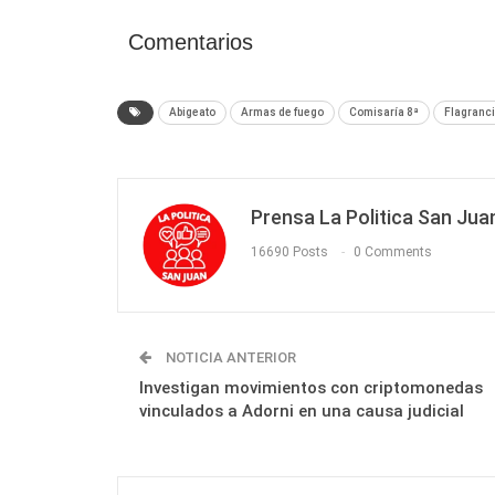
Comentarios
Abigeato
Armas de fuego
Comisaría 8ª
Flagranc
Prensa La Politica San Jua
16690 Posts
0 Comments
NOTICIA ANTERIOR
Investigan movimientos con criptomonedas
vinculados a Adorni en una causa judicial