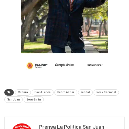
Cultura
David Lebón
Pedro Aznar
recital
Rock Nacional
San Juan
Serú Girán
Prensa La Politica San Juan