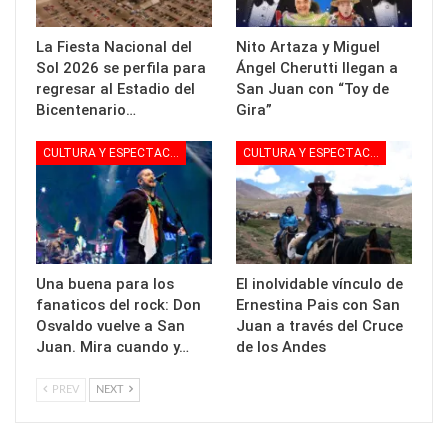
La Fiesta Nacional del
Nito Artaza y Miguel
Sol 2026 se perfila para
Ángel Cherutti llegan a
regresar al Estadio del
San Juan con “Toy de
Bicentenario…
Gira”
CULTURA Y ESPECTACULOS
CULTURA Y ESPECTACULOS
Una buena para los
El inolvidable vínculo de
fanaticos del rock: Don
Ernestina Pais con San
Osvaldo vuelve a San
Juan a través del Cruce
Juan. Mira cuando y…
de los Andes
PREV
NEXT